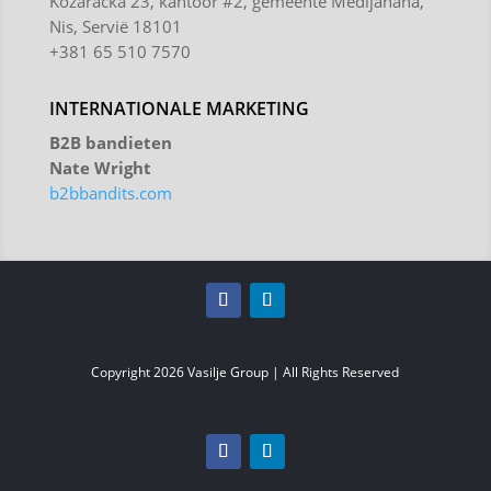
Kozaracka 23, kantoor #2, gemeente Medijanana,
Nis, Servië 18101
+381 65 510 7570
INTERNATIONALE MARKETING
B2B bandieten
Nate Wright
b2bbandits.com
Copyright 2026 Vasilje Group | All Rights Reserved